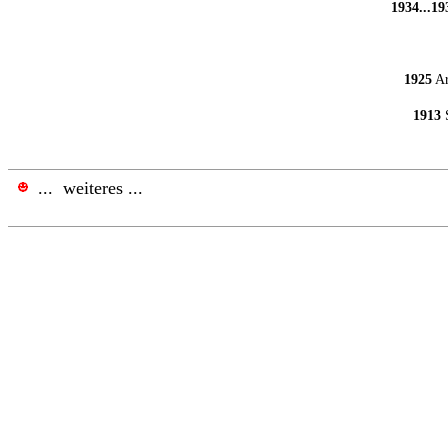
1934...19
1925
Ar
1913
S
.
.
.
weiteres ...