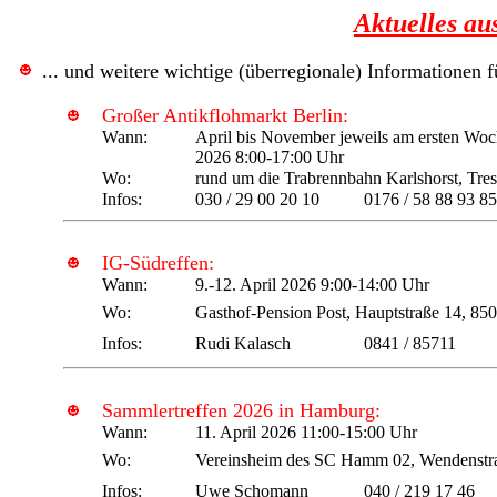
Aktuelles au
... und weitere wichtige (überregionale) Informationen f
Großer Antikflohmarkt Berlin:
Wann:
April bis November jeweils am ersten Woc
2026 8:00-17:00 Uhr
Wo:
rund um die Trabrennbahn Karlshorst, Tre
Infos:
030 / 29 00 20 10
0176 / 58 88 93 85
IG-Südreffen:
Wann:
9.-12. April 2026 9:00-14:00 Uhr
Wo:
Gasthof-Pension Post, Hauptstraße 14, 8
Infos:
Rudi Kalasch
0841 / 85711
Sammlertreffen 2026 in Hamburg:
Wann:
11. April 2026 11:00-15:00 Uhr
Wo:
Vereinsheim des SC Hamm 02, Wendenstr
Infos:
Uwe Schomann
040 / 219 17 46