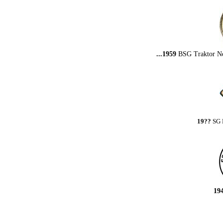
...1959
BSG Traktor Ne
19??
SG 
19