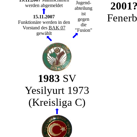
Jugend-
2001
werden abgemeldet
abteilung
ist
Fener
15.11.2007
gegen
Funktionäre werden in den
die
Vorstand des
BAK 07
"Fusion"
gewählt
1983
SV
Yesilyurt 1973
(Kreisliga C)