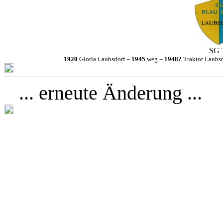
SG T
1920
Gloria Laubsdorf =
1945
weg =
1948?
Traktor Laubs
... erneute Änderung ...