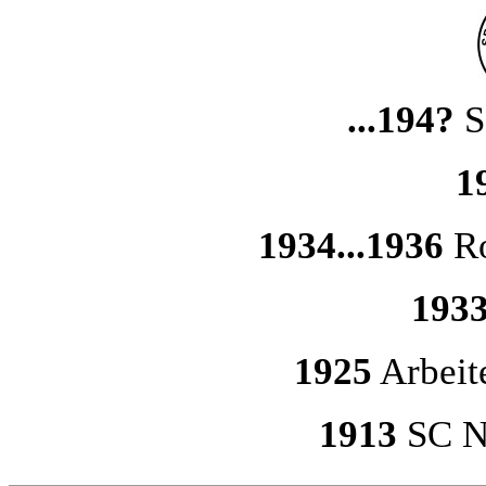
...194?
S
1
1934...1936
Ro
193
1925
Arbeit
1913
SC N