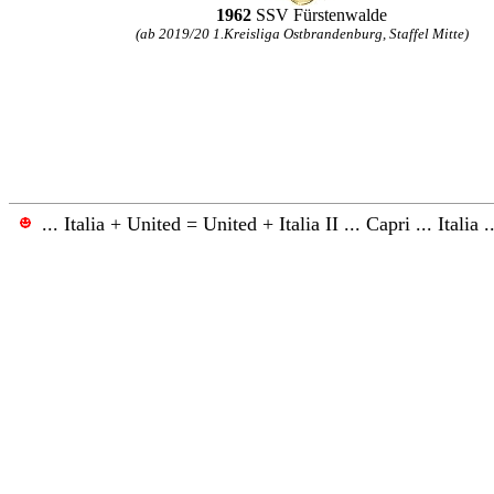
1962
SSV Fürstenwalde
(
ab 2019/20
1.Kreisliga
Ostbrandenburg,
Staffel Mitte)
.
.. Italia + United
= United + Italia II ... Capri ... Italia ..